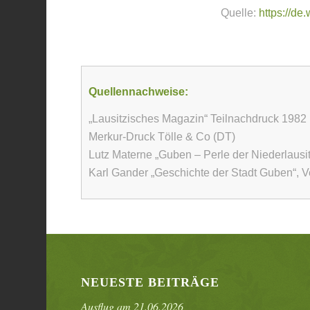
Quelle:
https://de
Quellennachweise:
„Lausitzisches Magazin“ Teilnachdruck 1982 
Merkur-Druck Tölle & Co (DT)
Lutz Materne „Guben – Perle der Niederlausi
Karl Gander „Geschichte der Stadt Guben“, V
NEUESTE BEITRÄGE
Ausflug am 21.06.2026