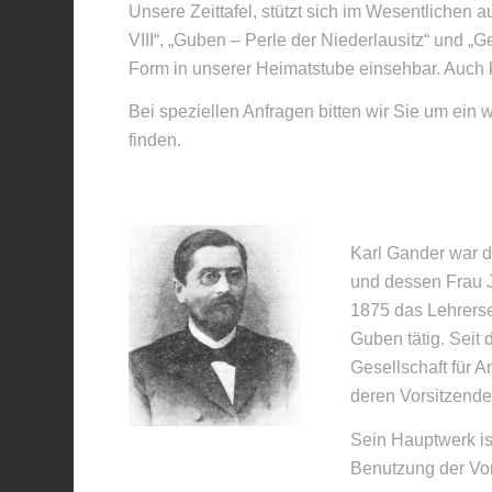
Unsere Zeittafel, stützt sich im Wesentlichen
VIII“, „Guben – Perle der Niederlausitz“ und „Ge
Form in unserer Heimatstube einsehbar. Auch 
Bei speziellen Anfragen bitten wir Sie um ein 
finden.
Karl Gander war d
und dessen Frau 
1875 das Lehrerse
Guben tätig. Seit
Gesellschaft für 
deren Vorsitzende
Sein Hauptwerk is
Benutzung der Vor