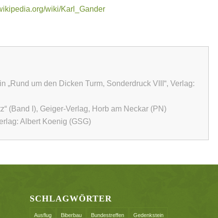
.wikipedia.org/wiki/Karl_Gander
in „Rund um den Dicken Turm, Sonderdruck VIII“, Verlag:
tz“ (Band I), Geiger-Verlag, Horb am Neckar (PN)
erlag: Albert Koenig (GSG)
SCHLAGWÖRTER
Ausflug
Biberbau
Bundestreffen
Gedenkstein