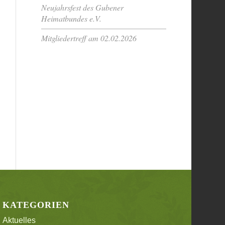
Neujahrsfest des Gubener
Heimatbundes e.V.
Mitgliedertreff am 02.02.2026
KATEGORIEN
Aktuelles