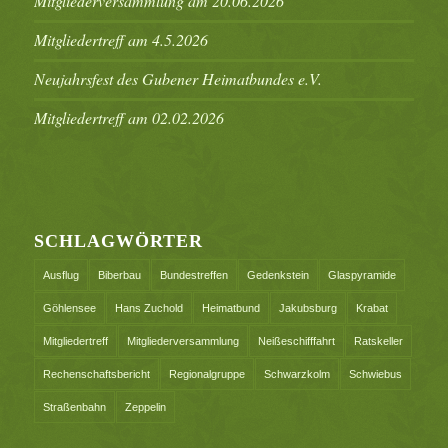
Mitgliederversammlung am 20.06.2026
Mitgliedertreff am 4.5.2026
Neujahrsfest des Gubener Heimatbundes e.V.
Mitgliedertreff am 02.02.2026
SCHLAGWÖRTER
Ausflug
Biberbau
Bundestreffen
Gedenkstein
Glaspyramide
Göhlensee
Hans Zuchold
Heimatbund
Jakubsburg
Krabat
Mitgliedertreff
Mitgliederversammlung
Neißeschifffahrt
Ratskeller
Rechenschaftsbericht
Regionalgruppe
Schwarzkolm
Schwiebus
Straßenbahn
Zeppelin