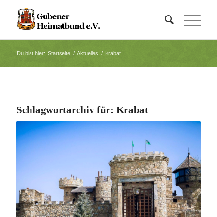
Du bist hier:
Startseite
/
Aktuelles
/
Krabat
Schlagwortarchiv für:
Krabat