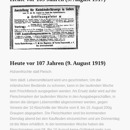
Heute vor 107 Jahren (9. August 1919)
Hülsenfrüchte statt Fleisch.
Vom städt. Lebensmittelamt wird uns geschrieben; Um die
inländischen Bestände zu schonen, kann in der laufenden Woche
kein Frischfleisch ausgegeben werden. Als Ersatz dafür wird auf die
Fleischmarken der laufenden Woche in den Ausgabegeschäften, in
denen die übrigen Lebensmittel abgenommen werden, gegen
Vorweis der 10 Abschnitte der Woche vom 8. bis 10. August 200g
Graupen abgegeben. Die Fleischkarten sind bis kommenden
Dienstag abend bei den Kaufleuten einzureichen und am Donnerstag
ist die Ware erhältlich. In der kommenden Woche haben die
Fleischmarken vom 08. Bis 10.August keine Gültigkeit mehr zum