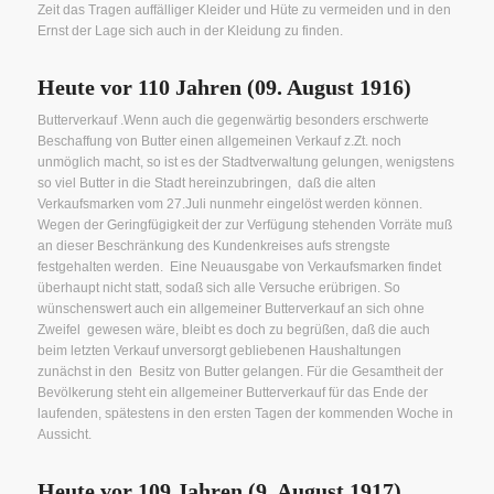
Zeit das Tragen auffälliger Kleider und Hüte zu vermeiden und in den
Ernst der Lage sich auch in der Kleidung zu finden.
Heute vor 110 Jahren (09. August 1916)
Butterverkauf .Wenn auch die gegenwärtig besonders erschwerte
Beschaffung von Butter einen allgemeinen Verkauf z.Zt. noch
unmöglich macht, so ist es der Stadtverwaltung gelungen, wenigstens
so viel Butter in die Stadt hereinzubringen, daß die alten
Verkaufsmarken vom 27.Juli nunmehr eingelöst werden können.
Wegen der Geringfügigkeit der zur Verfügung stehenden Vorräte muß
an dieser Beschränkung des Kundenkreises aufs strengste
festgehalten werden. Eine Neuausgabe von Verkaufsmarken findet
überhaupt nicht statt, sodaß sich alle Versuche erübrigen. So
wünschenswert auch ein allgemeiner Butterverkauf an sich ohne
Zweifel gewesen wäre, bleibt es doch zu begrüßen, daß die auch
beim letzten Verkauf unversorgt gebliebenen Haushaltungen
zunächst in den Besitz von Butter gelangen. Für die Gesamtheit der
Bevölkerung steht ein allgemeiner Butterverkauf für das Ende der
laufenden, spätestens in den ersten Tagen der kommenden Woche in
Aussicht.
Heute vor 109 Jahren (9. August 1917)