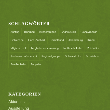
SCHLAGWÖRTER
Ausflug
Biberbau
Bundestreffen
Gedenkstein
Glaspyramide
Göhlensee
Hans Zuchold
Heimatbund
Jakubsburg
Krabat
Mitgliedertreff
Mitgliederversammlung
Neißeschifffahrt
Ratskeller
Rechenschaftsbericht
Regionalgruppe
Schwarzkolm
Schwiebus
Straßenbahn
Zeppelin
KATEGORIEN
Aktuelles
Ausstellung