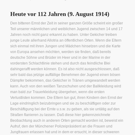
Heute vor 112 Jahren (9. August 1914)
Den bitteren Ernst der Zeit in seiner ganzen Größe scheint ein großer
Teil unserer männlichen und weiblichen Jugend zwischen 14 und 17
Jahren noch nicht ganz erkannt zu haben. Unter Gekicher treiben
junge Leute allerhand Allotria an öffentlichen Orten. Wenn die Eltern
sich einmal mit ihren Jungen und Mädchen hinsetzen und die Karte
von Europa ansehen möchten, werden sie finden, daß bereits
deutsche Söhne und Brüder im Heer und in der Marine in der
vordersten Schlachtlinie stehen und durch das feindliche Blei
dahingerafft werden können. Es ist also nicht ausgeschlossen, daß
sehr bald das jetzige auffällige Benehmen der Jugend einen bösen
Dämpfer bekommen, das Gekicher in Tränen umgewandelt werden
kann. Auch von den weißen Tanzschuhen und der Ballkleidung wird
man bald zur Trauerkleidung übergehen, wenn die ersten
Verlustlisten kommen. Die Eltern tun gut, ihren Kindern den Ernst der
Lage eindringlich beizubringen und sie zu beschäftigen oder zur
Beschäftigung bei der Ernte u.s.w. zu geben, als sie untätig auf den
Straßen flanieren zu lassen. Daß diese hier gekennzeichnete
Beobachtung auch in anderen Orten gemacht worden ist, beweist ein
Aufruf, den der Münchener Polizeipräsident an die Frauen und
Jungfrauen erlassen hat und in dem er ersucht, in dieser schweren