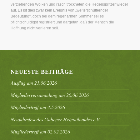
verziehenden Wolken und rasch trockneten die Regenspritzer wieder
auf. Es ist dies zwar kein Ereignis von „welterschütternder
Bedeutung“, doch bei dem regenarmen Sommer sei es
pflichtschuldigst registriert und dargetan, daß der Mensch die
Hoffnung nicht verlieren soll.
NEUESTE BEITRÄGE
Ausflug am 21.06.2026
Mitgliederversammlung am 20.06.2026
Mitgliedertreff am 4.5.2026
Neujahrsfest des Gubener Heimatbundes e.V.
Mitgliedertreff am 02.02.2026