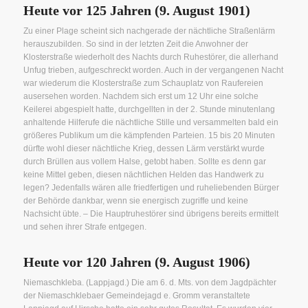
Heute vor 125 Jahren (9. August 1901)
Zu einer Plage scheint sich nachgerade der nächtliche Straßenlärm
herauszubilden. So sind in der letzten Zeit die Anwohner der
Klosterstraße wiederholt des Nachts durch Ruhestörer, die allerhand
Unfug trieben, aufgeschreckt worden. Auch in der vergangenen Nacht
war wiederum die Klosterstraße zum Schauplatz von Raufereien
ausersehen worden. Nachdem sich erst um 12 Uhr eine solche
Keilerei abgespielt hatte, durchgellten in der 2. Stunde minutenlang
anhaltende Hilferufe die nächtliche Stille und versammelten bald ein
größeres Publikum um die kämpfenden Parteien. 15 bis 20 Minuten
dürfte wohl dieser nächtliche Krieg, dessen Lärm verstärkt wurde
durch Brüllen aus vollem Halse, getobt haben. Sollte es denn gar
keine Mittel geben, diesen nächtlichen Helden das Handwerk zu
legen? Jedenfalls wären alle friedfertigen und ruheliebenden Bürger
der Behörde dankbar, wenn sie energisch zugriffe und keine
Nachsicht übte. – Die Hauptruhestörer sind übrigens bereits ermittelt
und sehen ihrer Strafe entgegen.
Heute vor 120 Jahren (9. August 1906)
Niemaschkleba. (Lappjagd.) Die am 6. d. Mts. von dem Jagdpächter
der Niemaschklebaer Gemeindejagd e. Gromm veranstaltete