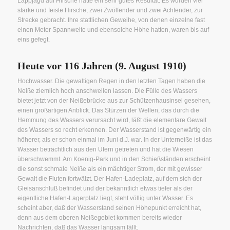
Lappjagd auf Hirsche hatte ein sehr gutes Resultat. Es wurden vier
starke und feiste Hirsche, zwei Zwölfender und zwei Achtender, zur
Strecke gebracht. Ihre stattlichen Geweihe, von denen einzelne fast
einen Meter Spannweite und ebensolche Höhe hatten, waren bis auf
eins gefegt.
Heute vor 116 Jahren (9. August 1910)
Hochwasser. Die gewaltigen Regen in den letzten Tagen haben die
Neiße ziemlich hoch anschwellen lassen. Die Fülle des Wassers
bietet jetzt von der Neißebrücke aus zur Schützenhausinsel gesehen,
einen großartigen Anblick. Das Stürzen der Wellen, das durch die
Hemmung des Wassers verursacht wird, läßt die elementare Gewalt
des Wassers so recht erkennen. Der Wasserstand ist gegenwärtig ein
höherer, als er schon einmal im Juni d.J. war. In der Unterneiße ist das
Wasser beträchtlich aus den Ufern getreten und hat die Wiesen
überschwemmt. Am Koenig-Park und in den Schießständen erscheint
die sonst schmale Neiße als ein mächtiger Strom, der mit gewisser
Gewalt die Fluten fortwälzt. Der Hafen-Ladeplatz, auf dem sich der
Gleisanschluß befindet und der bekanntlich etwas tiefer als der
eigentliche Hafen-Lagerplatz liegt, steht völlig unter Wasser. Es
scheint aber, daß der Wasserstand seinen Höhepunkt erreicht hat,
denn aus dem oberen Neißegebiet kommen bereits wieder
Nachrichten, daß das Wasser langsam fällt.