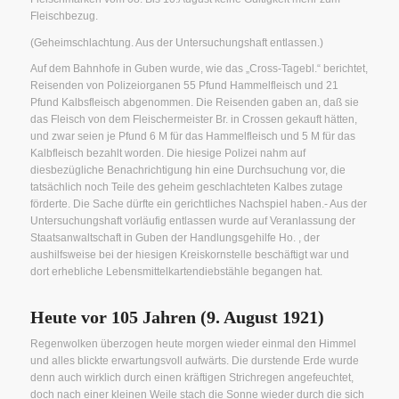
Fleischbezug.
(Geheimschlachtung. Aus der Untersuchungshaft entlassen.)
Auf dem Bahnhofe in Guben wurde, wie das „Cross-Tagebl.“ berichtet,
Reisenden von Polizeiorganen 55 Pfund Hammelfleisch und 21
Pfund Kalbsfleisch abgenommen. Die Reisenden gaben an, daß sie
das Fleisch von dem Fleischermeister Br. in Crossen gekauft hätten,
und zwar seien je Pfund 6 M für das Hammelfleisch und 5 M für das
Kalbfleisch bezahlt worden. Die hiesige Polizei nahm auf
diesbezügliche Benachrichtigung hin eine Durchsuchung vor, die
tatsächlich noch Teile des geheim geschlachteten Kalbes zutage
förderte. Die Sache dürfte ein gerichtliches Nachspiel haben.- Aus der
Untersuchungshaft vorläufig entlassen wurde auf Veranlassung der
Staatsanwaltschaft in Guben der Handlungsgehilfe Ho. , der
aushilfsweise bei der hiesigen Kreiskornstelle beschäftigt war und
dort erhebliche Lebensmittelkartendiebstähle begangen hat.
Heute vor 105 Jahren (9. August 1921)
Regenwolken überzogen heute morgen wieder einmal den Himmel
und alles blickte erwartungsvoll aufwärts. Die durstende Erde wurde
denn auch wirklich durch einen kräftigen Strichregen angefeuchtet,
doch nach einer kleinen Weile stach die Sonne wieder durch die sich