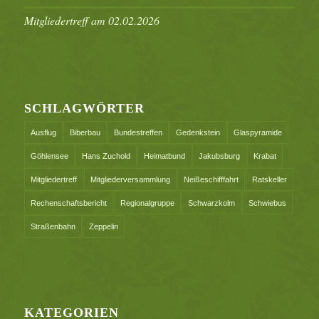
Mitgliedertreff am 02.02.2026
SCHLAGWÖRTER
Ausflug
Biberbau
Bundestreffen
Gedenkstein
Glaspyramide
Göhlensee
Hans Zuchold
Heimatbund
Jakubsburg
Krabat
Mitgliedertreff
Mitgliederversammlung
Neißeschifffahrt
Ratskeller
Rechenschaftsbericht
Regionalgruppe
Schwarzkolm
Schwiebus
Straßenbahn
Zeppelin
KATEGORIEN