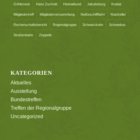
Göhlensee
Hans Zuchold
Heimatbund
Jakubsburg
Krabat
Mitgliedertreff
Mitgliederversammlung
Neißeschifffahrt
Ratskeller
Rechenschaftsbericht
Regionalgruppe
Schwarzkolm
Schwiebus
Straßenbahn
Zeppelin
KATEGORIEN
Aktuelles
Ausstellung
Bundestreffen
Treffen der Regionalgruppe
Uncategorized