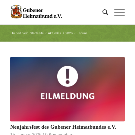
Du bist hier:
Startseite
/
Aktuelles
/
2026
/
Januar
Neujahrsfest des Gubener Heimatbundes e.V.
15. Januar 2026
/
0 Kommentare