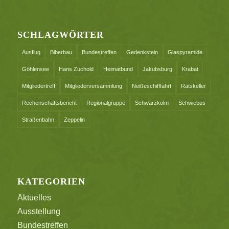
SCHLAGWÖRTER
Ausflug
Biberbau
Bundestreffen
Gedenkstein
Glaspyramide
Göhlensee
Hans Zuchold
Heimatbund
Jakubsburg
Krabat
Mitgliedertreff
Mitgliederversammlung
Neißeschifffahrt
Ratskeller
Rechenschaftsbericht
Regionalgruppe
Schwarzkolm
Schwiebus
Straßenbahn
Zeppelin
KATEGORIEN
Aktuelles
Ausstellung
Bundestreffen