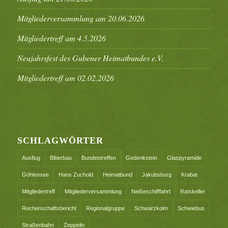
Mitgliederversammlung am 20.06.2026
Mitgliedertreff am 4.5.2026
Neujahrsfest des Gubener Heimatbundes e.V.
Mitgliedertreff am 02.02.2026
SCHLAGWÖRTER
Ausflug
Biberbau
Bundestreffen
Gedenkstein
Glaspyramide
Göhlensee
Hans Zuchold
Heimatbund
Jakubsburg
Krabat
Mitgliedertreff
Mitgliederversammlung
Neißeschifffahrt
Ratskeller
Rechenschaftsbericht
Regionalgruppe
Schwarzkolm
Schwiebus
Straßenbahn
Zeppelin