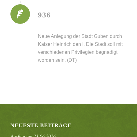
936
Neue Anlegung der Stadt Guben durch
Kaiser Heinrich den I. Die Stadt soll mit
verschiedenen Privilegien begnadigt
worden sein. (DT)
NEUESTE BEITRÄGE
Ausflug am 21.06.2026