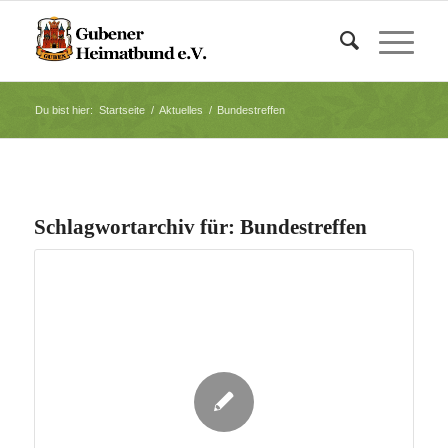
Du bist hier:
Startseite
/
Aktuelles
/
Bundestreffen
Schlagwortarchiv für:
Bundestreffen