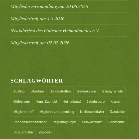
Mitgliederversammlung am 20.06.2026
Mitgliedertreff am 4.5.2026
Neujahrsfest des Gubener Heimatbundes e.V.
Mitgliedertreff am 02.02.2026
SCHLAGWÖRTER
Ausflug
Biberbau
Bundestreffen
Gedenkstein
Glaspyramide
Göhlensee
Hans Zuchold
Heimatbund
Jakubsburg
Krabat
Mitgliedertreff
Mitgliederversammlung
Neißeschifffahrt
Ratskeller
Rechenschaftsbericht
Regionalgruppe
Schwarzkolm
Schwiebus
Straßenbahn
Zeppelin