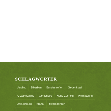
SCHLAGWÖRTER
Ausflug
Biberbau
Bundestreffen
Gedenkstein
Glaspyramide
Göhlensee
Hans Zuchold
Heimatbund
Jakubsburg
Krabat
Mitgliedertreff