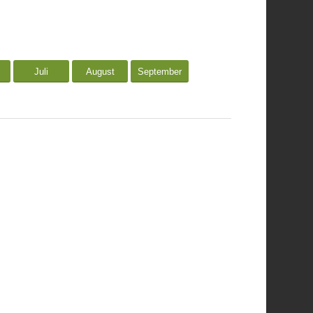
Juli
August
September