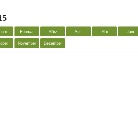
15
nuar
Februar
März
April
Mai
Juni
ober
November
Dezember