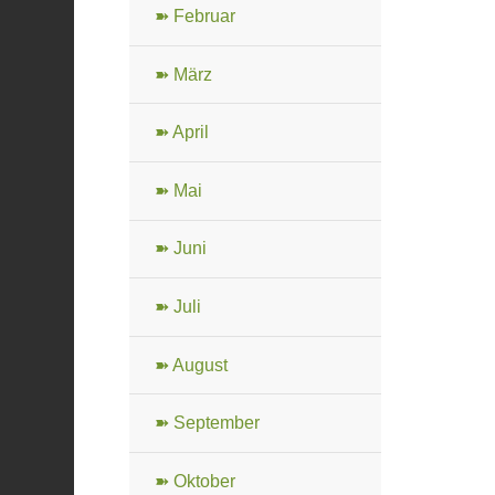
➽ Februar
➽ März
➽ April
➽ Mai
➽ Juni
➽ Juli
➽ August
➽ September
➽ Oktober