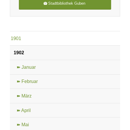
Stadtbibliothek Guben
1901
1902
➽ Januar
➽ Februar
➽ März
➽ April
➽ Mai