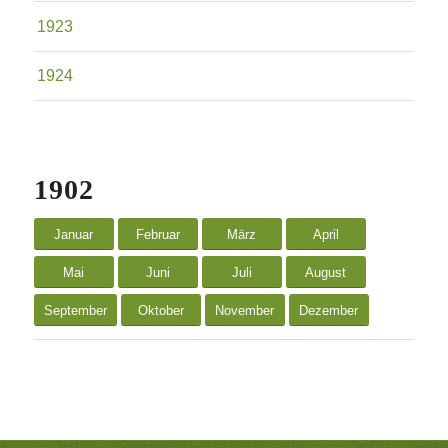
1923
1924
1902
Januar
Februar
März
April
Mai
Juni
Juli
August
September
Oktober
November
Dezember