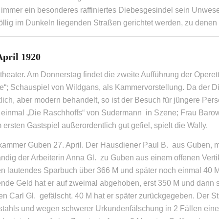
immer ein besonderes raffiniertes Diebesgesindel sein Unwese
öllig im Dunkeln liegenden Straßen gerichtet werden, zu denen
April 1920
theater. Am Donnerstag findet die zweite Aufführung der Operette
be“; Schauspiel von Wildgans, als Kammervorstellung. Da der D
tlich, aber modern behandelt, so ist der Besuch für jüngere P
 einmal „Die Raschhoffs“ von Sudermann in Szene; Frau Barowsk
 ersten Gastspiel außerordentlich gut gefiel, spielt die Wally.
fkammer Guben 27. April. Der Hausdiener Paul B. aus Guben, me
ndig der Arbeiterin Anna Gl. zu Guben aus einem offenen Vertik
n lautendes Sparbuch über 366 M und später noch einmal 40 
ende Geld hat er auf zweimal abgehoben, erst 350 M und dann s
n Carl Gl. gefälscht. 40 M hat er später zurückgegeben. Der S
stahls und wegen schwerer Urkundenfälschung in 2 Fällen eine