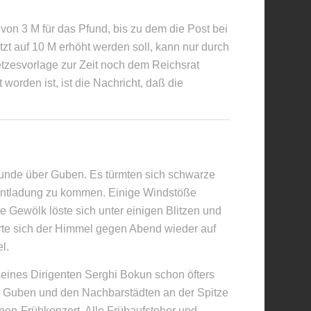
 von 3 M für das Pfund, bis zu dem die Post bei
tzt auf 10 M erhöht werden soll, kann nur durch
zesvorlage zur Zeit noch dem Reichsrat
worden ist, ist die Nachricht, daß die
Stunde über Guben. Es türmten sich schwarze
Entladung zu kommen. Einige Windstöße
e Gewölk löste sich unter einigen Blitzen und
te sich der Himmel gegen Abend wieder auf
l.
seines Dirigenten Serghi Bokun schon öfters
n Guben und den Nachbarstädten an der Spitze
inen-Frühkonzert. Alle Frühaufsteher und