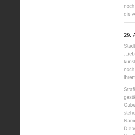
noch 
die v
29. 
Stadt
„Lie
küns
noch
ihrem
Stra
gestä
Gube
steh
Name
Dieb