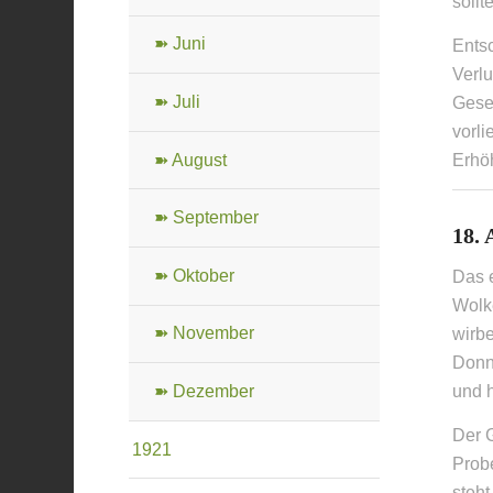
soll
➽ Juni
Entsc
Verlu
➽ Juli
Gese
vorli
➽ August
Erhöh
➽ September
18. 
➽ Oktober
Das e
Wolk
➽ November
wirbe
Donn
und 
➽ Dezember
Der G
1921
Prob
steht