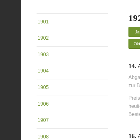
19
1901
Ja
1902
Okt
1903
14. 
1904
Abga
zur B
1905
Prei
1906
heuti
Beste
1907
16. 
1908