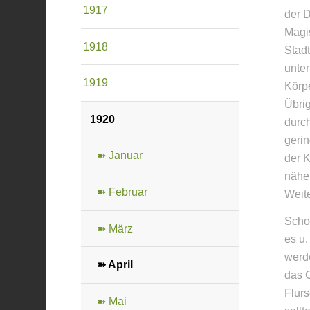
1917
der 
Magi
1918
Stadt
unter
1919
Körpe
Übrig
1920
durch
gerin
➽ Januar
der K
näher
➽ Februar
Weite
Schon
➽ März
es u
werd
➽ April
das G
Flurs
➽ Mai