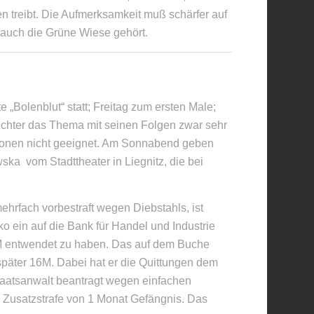
n treibt. Die Aufmerksamkeit muß schärfer auf
 auch die Grüne Wiese gehört.
 „Bolenblut“ statt; Freitag zum ersten Male;
ichter das Thema mit seinen Folgen zwar sehr
ersonen nicht geeignet. Am Sonnabend geben
a vom Stadttheater in Liegnitz, die bei
hrfach vorbestraft wegen Diebstahls, ist
o ein auf die Bank für Handel und Industrie
M entwendet zu haben. Das auf dem Buche
päter 16M. Dabei hat er die Quittungen dem
taatsanwalt beantragt wegen einfachen
 Zusatzstrafe von 1 Monat Gefängnis. Das