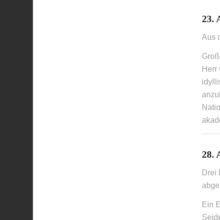
23. 
Aus 
Groß 
Herr 
idyl
anzuh
Nati
akad
28. 
Drei
abgel
Ein E
Seid