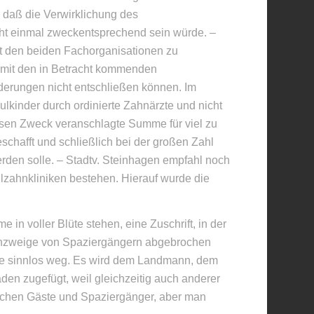
 daß die Verwirklichung des
cht einmal zweckentsprechend sein würde. –
mit den beiden Fachorganisationen zu
e mit den in Betracht kommenden
rderungen nicht entschließen können. Im
ulkinder durch ordinierte Zahnärzte und nicht
iesen Zweck veranschlagte Summe für viel zu
schafft und schließlich bei der großen Zahl
erden solle. – Stadtv. Steinhagen empfahl noch
lzahnkliniken bestehen. Hierauf wurde die
in voller Blüte stehen, eine Zuschrift, in der
tenzweige von Spaziergängern abgebrochen
 sie sinnlos weg. Es wird dem Landmann, dem
den zugefügt, weil gleichzeitig auch anderer
reichen Gäste und Spaziergänger, aber man