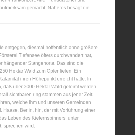
 aufmerksam gemacht. Näheres besagt die
e entgegen, diesmal hoffentlich ohne größere
örsterei Tiefensee öfters durchwandert hat,
enhängender Stangenorte. Das sind die
50 Hektar Wald zum Opfer fielen. Ein
lamität ihren Höhepunkt erreicht hatte. In
, daß über 3000 Hektar Wald geleimt werden
ll sichtbaren ring stammen aus jener Zeit.
ahren, welche ihm und unseren Gemeinden
 Haase, Berlin, hin, der mit Vorführung einer
 das Leben des Kiefernspinners, unter
, sprechen wird.