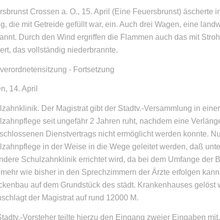
sbrunst Crossen a. O., 15. April (Eine Feuersbrunst) äscherte
g, die mit Getreide gefüllt war, ein. Auch drei Wagen, eine land
rannt. Durch den Wind ergriffen die Flammen auch das mit St
rt, das vollständig niederbrannte.
verordnetensitzung - Fortsetzung
, 14. April
zahnklinik. Der Magistrat gibt der Stadtv.-Versammlung in eine
zahnpflege seit ungefähr 2 Jahren ruht, nachdem eine Verlänge
schlossenen Dienstvertrags nicht ermöglicht werden konnte. Nu
zahnpflege in der Weise in die Wege geleitet werden, daß unte
ndere Schulzahnklinik errichtet wird, da bei dem Umfange der
 mehr wie bisher in den Sprechzimmern der Ärzte erfolgen kann
ckenbau auf dem Grundstück des städt. Krankenhauses gelöst
schlagt der Magistrat auf rund 12000 M.
tadtv.-Vorsteher teilte hierzu den Eingang zweier Eingaben mit