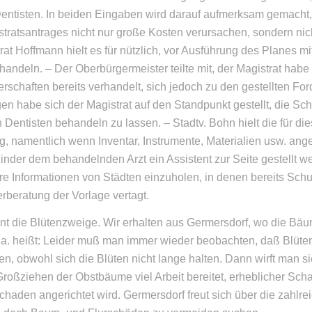
Dentisten. In beiden Eingaben wird darauf aufmerksam gemacht,
stratsantrages nicht nur große Kosten verursachen, sondern ni
rat Hoffmann hielt es für nützlich, vor Ausführung des Planes 
handeln. – Der Oberbürgermeister teilte mit, der Magistrat hab
rschaften bereits verhandelt, sich jedoch zu den gestellten Fo
en habe sich der Magistrat auf den Standpunkt gestellt, die Sch
 Dentisten behandeln zu lassen. – Stadtv. Bohn hielt die für d
g, namentlich wenn Inventar, Instrumente, Materialien usw. ange
inder dem behandelnden Arzt ein Assistent zur Seite gestellt w
e Informationen von Städten einzuholen, in denen bereits Schu
rberatung der Vorlage vertagt.
t die Blütenzweige. Wir erhalten aus Germersdorf, wo die Bäume 
. a. heißt: Leider muß man immer wieder beobachten, daß Blü
en, obwohl sich die Blüten nicht lange halten. Dann wirft man
roßziehen der Obstbäume viel Arbeit bereitet, erheblicher Scha
chaden angerichtet wird. Germersdorf freut sich über die zahl