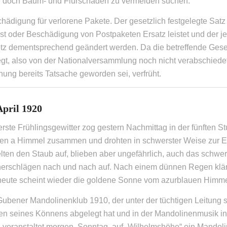
te doch Baum- und Flurschäden zu vermeiden suchen.
hädigung für verlorene Pakete. Der gesetzlich festgelegte Satz
st oder Beschädigung von Postpaketen Ersatz leistet und der je
tz dementsprechend geändert werden. Da die betreffende Geset
egt, also von der Nationalversammlung noch nicht verabschiedet 
ung bereits Tatsache geworden sei, verfrüht.
April 1920
rste Frühlingsgewitter zog gestern Nachmittag in der fünften 
en a Himmel zusammen und drohten in schwerster Weise zur 
lten den Staub auf, blieben aber ungefährlich, auch das schwer
erschlägen nach und nach auf. Nach einem dünnen Regen klär
heute scheint wieder die goldene Sonne vom azurblauen Himme
ubener Mandolinenklub 1910, der unter der tüchtigen Leitung 
en seines Könnens abgelegt hat und in der Mandolinenmusik i
, veranstaltet morgen, Sonntag, auf „Wilhelmshöhe“ ein Mandol