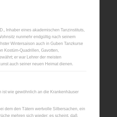
.D., Inhaber eines akademischen Tanzinstituts,
n Wohnsitz nunmehr endgültig nach seinem
chster Wintersaison auch in Guben Tanzkurse
von Kostüm-Quadrillen, Gavotten,
währt; er war Lehrer der meisten
unst auch seiner neuen Heimat dienen.
h ist wie gewöhnlich an die Krankenhäuser
bei dem den Tätern wertvolle Silbersachen, ein
rüche mehren sich wieder; es scheint, daß