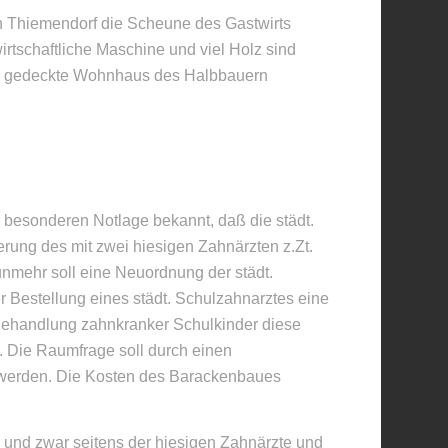
 in Thiemendorf die Scheune des Gastwirts
wirtschaftliche Maschine und viel Holz sind
roh gedeckte Wohnhaus des Halbbauern
r besonderen Notlage bekannt, daß die städt.
rung des mit zwei hiesigen Zahnärzten z.Zt.
nmehr soll eine Neuordnung der städt.
r Bestellung eines städt. Schulzahnarztes eine
 Behandlung zahnkranker Schulkinder diese
. Die Raumfrage soll durch einen
 werden. Die Kosten des Barackenbaues
, und zwar seitens der hiesigen Zahnärzte und