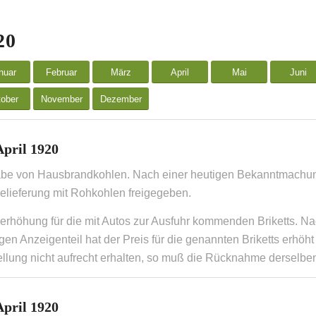
20
nuar
Februar
März
April
Mai
Juni
ober
November
Dezember
April 1920
be von Hausbrandkohlen. Nach einer heutigen Bekanntmachun
elieferung mit Rohkohlen freigegeben.
serhöhung für die mit Autos zur Ausfuhr kommenden Briketts. 
gen Anzeigenteil hat der Preis für die genannten Briketts erh
llung nicht aufrecht erhalten, so muß die Rücknahme derselben
April 1920