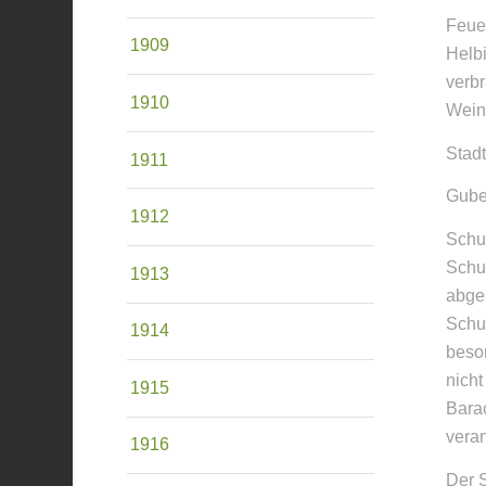
Feuer
1909
Helbi
verb
1910
Weine
Stadt
1911
Guben
1912
Schul
Schul
1913
abge
Schul
1914
beso
nicht
1915
Bara
veran
1916
Der S