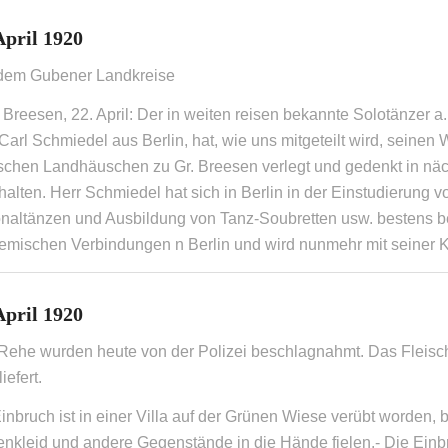
April 1920
dem Gubener Landkreise
Breesen, 22. April: Der in weiten reisen bekannte Solotänzer a
Carl Schmiedel aus Berlin, hat, wie uns mitgeteilt wird, seine
lischen Landhäuschen zu Gr. Breesen verlegt und gedenkt in nä
alten. Herr Schmiedel hat sich in Berlin in der Einstudierung 
onaltänzen und Ausbildung von Tanz-Soubretten usw. bestens be
emischen Verbindungen n Berlin und wird nunmehr mit seiner K
April 1920
 Rehe wurden heute von der Polizei beschlagnahmt. Das Fleisc
iefert.
inbruch ist in einer Villa auf der Grünen Wiese verübt worden, 
enkleid und andere Gegenstände in die Hände fielen.- Die Einb