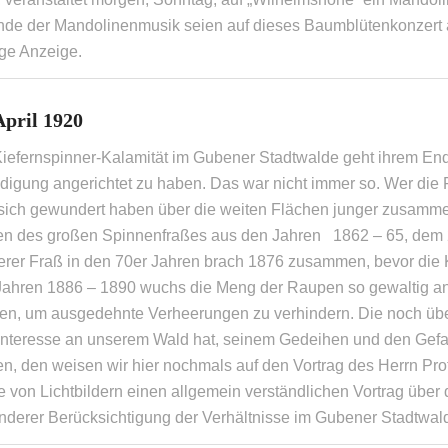
nde der Mandolinenmusik seien auf dieses Baumblütenkonzert
ige Anzeige.
April 1920
Kiefernspinner-Kalamität im Gubener Stadtwalde geht ihrem End
igung angerichtet zu haben. Das war nicht immer so. Wer die F
 sich gewundert haben über die weiten Flächen junger zusamm
en des großen Spinnenfraßes aus den Jahren 1862 – 65, dem 2
erer Fraß in den 70er Jahren brach 1876 zusammen, bevor die Ka
Jahren 1886 – 1890 wuchs die Meng der Raupen so gewaltig an
en, um ausgedehnte Verheerungen zu verhindern. Die noch übera
Interesse an unserem Wald hat, seinem Gedeihen und den Gef
n, den weisen wir hier nochmals auf den Vortrag des Herrn Prof.
 von Lichtbildern einen allgemein verständlichen Vortrag über
nderer Berücksichtigung der Verhältnisse im Gubener Stadtwald