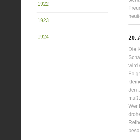
1922
Freu
heut
1923
20. 
1924
Die 
Schäd
wird
Folg
klein
den 
mußt
Wer 
drohe
Reihe
beso