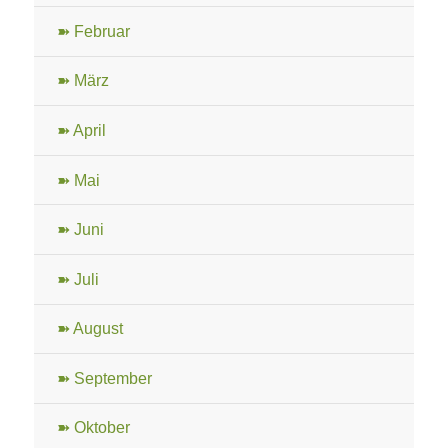
➽ Februar
➽ März
➽ April
➽ Mai
➽ Juni
➽ Juli
➽ August
➽ September
➽ Oktober