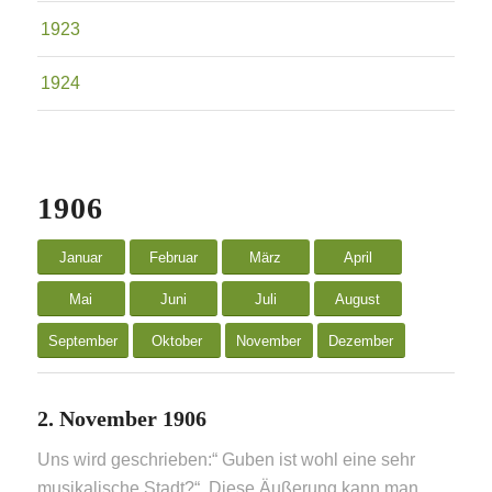
1923
1924
1906
Januar
Februar
März
April
Mai
Juni
Juli
August
September
Oktober
November
Dezember
2. November 1906
Uns wird geschrieben:“ Guben ist wohl eine sehr
musikalische Stadt?“. Diese Äußerung kann man