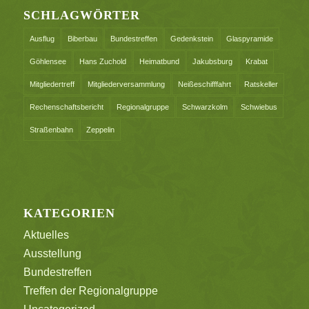
SCHLAGWÖRTER
Ausflug
Biberbau
Bundestreffen
Gedenkstein
Glaspyramide
Göhlensee
Hans Zuchold
Heimatbund
Jakubsburg
Krabat
Mitgliedertreff
Mitgliederversammlung
Neißeschifffahrt
Ratskeller
Rechenschaftsbericht
Regionalgruppe
Schwarzkolm
Schwiebus
Straßenbahn
Zeppelin
KATEGORIEN
Aktuelles
Ausstellung
Bundestreffen
Treffen der Regionalgruppe